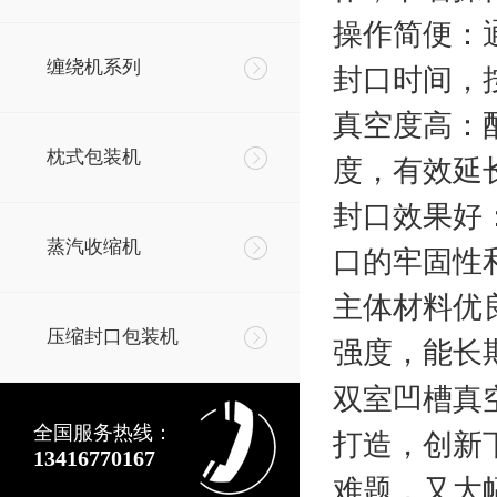
操作简便
：
缠绕机系列
封口时间，
真空度高
：
枕式包装机
度，有效延
封口效果好
蒸汽收缩机
口的牢固性
主体材料优
压缩封口包装机
强度，能长
双室凹槽真
全国服务热线：
打造，创新
13416770167
难题，又大