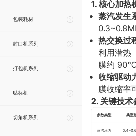
1. 核心加热
蒸汽发生
包装耗材
0.3~0
热交换过
封口机系列
利用潜热（
膜约 90
打包机系列
收缩驱动
膜收缩率可
贴标机
2. 关键技
参数类型
典型
切角机系列
蒸汽压力
0.4~0.